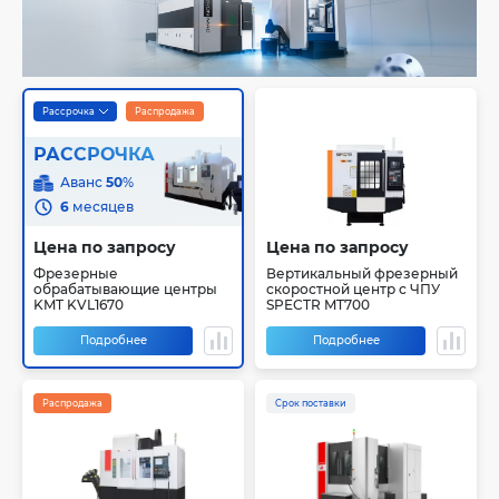
Рассрочка
Распродажа
РАССРОЧКА
Аванс
50
%
6
месяцев
Цена по запросу
Цена по запросу
Фрезерные
Вертикальный фрезерный
обрабатывающие центры
скоростной центр с ЧПУ
KMT KVL1670
SPECTR MT700
Подробнее
Подробнее
Распродажа
Срок поставки