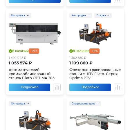
Хит продаж
Хит продаж
Скидка
В наличии
-29%
В наличии
-14%
1 490 048 ₽
1 302 880 ₽
1 055 574 ₽
1 109 860 ₽
Автоматический
Фрезерно-гравировальные
кромкооблицовочный
станки с ЧПУ Filato. Серия
станок Filato OPTIMA 385
Optima PTV
Подробнее
Подробнее
Хит продаж
Специальная цена