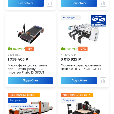
Подробнее
Подробнее
Хит продаж
В наличии
-16%
В наличии
-27%
2 105 116 ₽
4 180 072 ₽
1 758 465 ₽
3 015 925 ₽
Многофункциональный
Форматно-раскроечный
планшетно-режущий
центр с ЧПУ EXCITECH EP
плоттер Filato DIGICUT
Подробнее
Подробнее
Максимальные скидки
Максимальные скидки
Рассрочка
Скидка
Демонстрация работы