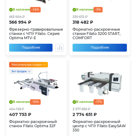
В наличии
-14%
В наличии
-5%
663 504 ₽
335 672 ₽
566 994 ₽
318 482 ₽
Фрезерно-гравировальные
Форматно-раскроечные
станки с ЧПУ Filato. Серия
станки Filato 3200 START,
Optima MTV-E
COMFORT
Подробнее
Подробнее
Максимальные скидки
Хит продаж
В наличии
-10%
В наличии
-17%
454 138 ₽
3 377 836 ₽
407 753 ₽
2 774 651 ₽
Форматно-раскроечный
Форматно-раскроечный
станок Filato Optima 32F
центр с ЧПУ Filato EasySAW
330