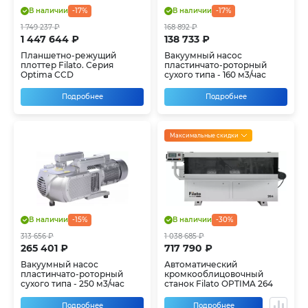
В наличии
-17%
В наличии
-17%
1 749 237 ₽
168 892 ₽
1 447 644 ₽
138 733 ₽
Планшетно-режущий
Вакуумный насос
плоттер Filato. Серия
пластинчато-роторный
Optima CCD
сухого типа - 160 м3/час
Подробнее
Подробнее
Максимальные скидки
В наличии
-15%
В наличии
-30%
313 656 ₽
1 038 685 ₽
265 401 ₽
717 790 ₽
Вакуумный насос
Автоматический
пластинчато-роторный
кромкооблицовочный
сухого типа - 250 м3/час
станок Filato OPTIMA 264
Подробнее
Подробнее