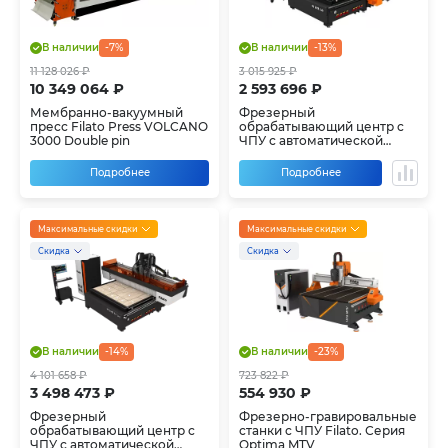
В наличии
-7%
В наличии
-13%
11 128 026 ₽
3 015 925 ₽
10 349 064 ₽
2 593 696 ₽
Мембранно-вакуумный
Фрезерный
пресс Filato Press VOLCANO
обрабатывающий центр с
3000 Double pin
ЧПУ с автоматической
сменой инструмента Filato
RS 2028 Lab и RS 2028 DJ
Подробнее
Подробнее
Lab
Максимальные скидки
Максимальные скидки
Скидка
Скидка
В наличии
-14%
В наличии
-23%
4 101 658 ₽
723 822 ₽
3 498 473 ₽
554 930 ₽
Фрезерный
Фрезерно-гравировальные
обрабатывающий центр с
станки с ЧПУ Filato. Серия
ЧПУ с автоматической
Optima MTV