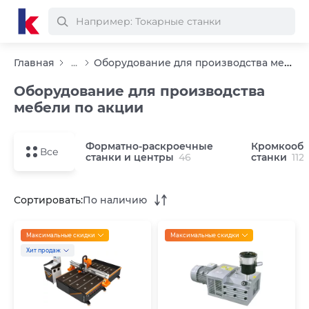
Оборудование для производства мебели по акции
Главная
...
Оборудование для производства
мебели по акции
Форматно-раскроечные
Кромкооб
Все
станки и центры
46
станки
112
Сортировать:
По наличию
Максимальные скидки
Максимальные скидки
Хит продаж