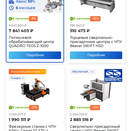
Аванс
50
%
6
месяцев
В наличии
-8%
В наличии
-35%
8 547 809 ₽
785 347 ₽
7 841 405 ₽
510 475 ₽
Пятиосевой
Торцевые сверлильно-
обрабатывающий центр
присадочные центры с ЧПУ
QUADRO TEOS Z-1000
Beaver SWIFT HSD
Подробнее
Подробнее
Максимальные скидки
Абсолютный хит!
Скидка
В наличии
-21%
В наличии
-15%
2 533 377 ₽
3 394 725 ₽
1 990 511 ₽
2 885 516 ₽
Фрезерные станки с ЧПУ
Сверлильно-присадочный
Filato. Серия ST ATV-L
центр с ЧПУ Beaver SWIFT