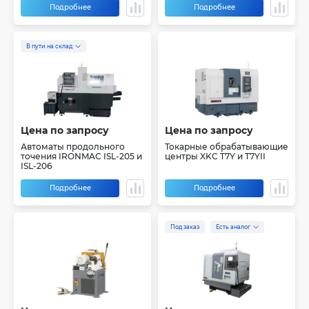
Подробнее
Подробнее
В пути на склад
Цена по запросу
Цена по запросу
Автоматы продольного
Токарные обрабатывающие
точения IRONMAC ISL-205 и
центры XKC T7Y и T7YII
ISL-206
Подробнее
Подробнее
Под заказ
Есть аналог