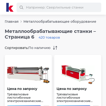
Главная
Металлообрабатывающее оборудование
Металлообрабатывающие станки –
Страница 6
420 товаров
Сортировать:
По наличию
Цена по запросу
Цена по запросу
Трёхвалковые
Трёхвалковые
листогибочные
листогибочные
электромеханические
электромеханические
машины Akyapak ASM
машины AKYAPAK ASM-S