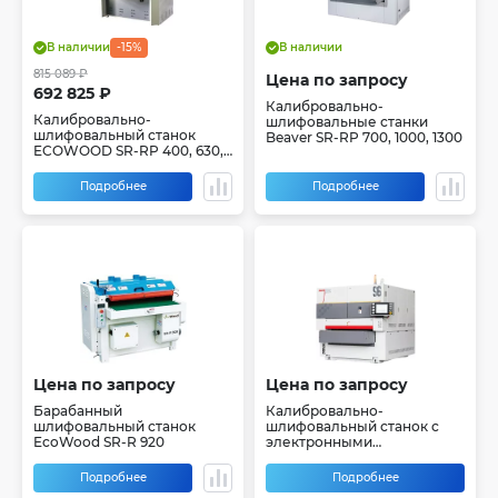
В наличии
-15%
В наличии
815 089 ₽
Цена по запросу
692 825 ₽
Калибровально-
Калибровально-
шлифовальные станки
шлифовальный станок
Beaver SR-RP 700, 1000, 1300
ECOWOOD SR-RP 400, 630,
1000, 1300
Подробнее
Подробнее
Цена по запросу
Цена по запросу
Барабанный
Калибровально-
шлифовальный станок
шлифовальный станок с
EcoWood SR-R 920
электронными
сегментными утюжками
Motimac WT RRHG 1300
Подробнее
Подробнее