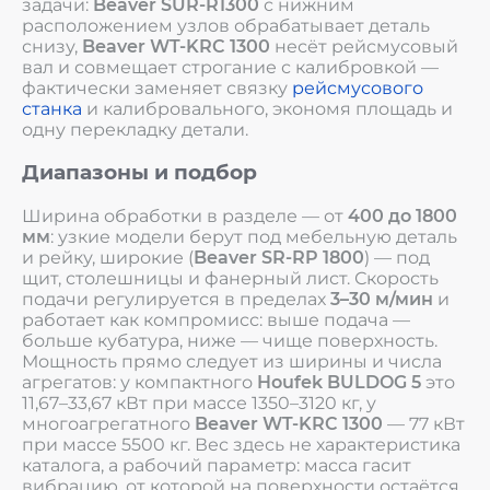
задачи:
Beaver SUR-R1300
с нижним
расположением узлов обрабатывает деталь
снизу,
Beaver WT-KRC 1300
несёт рейсмусовый
вал и совмещает строгание с калибровкой —
фактически заменяет связку
рейсмусового
станка
и калибровального, экономя площадь и
одну перекладку детали.
Диапазоны и подбор
Ширина обработки в разделе — от
400 до 1800
мм
: узкие модели берут под мебельную деталь
и рейку, широкие (
Beaver SR-RP 1800
) — под
щит, столешницы и фанерный лист. Скорость
подачи регулируется в пределах
3–30 м/мин
и
работает как компромисс: выше подача —
больше кубатура, ниже — чище поверхность.
Мощность прямо следует из ширины и числа
агрегатов: у компактного
Houfek BULDOG 5
это
11,67–33,67 кВт при массе 1350–3120 кг, у
многоагрегатного
Beaver WT-KRC 1300
— 77 кВт
при массе 5500 кг. Вес здесь не характеристика
каталога, а рабочий параметр: масса гасит
вибрацию, от которой на поверхности остаётся