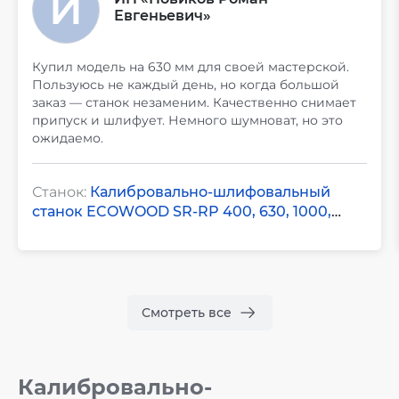
Евгеньевич»
Купил модель на 630 мм для своей мастерской.
Пользуюсь не каждый день, но когда большой
заказ — станок незаменим. Качественно снимает
припуск и шлифует. Немного шумноват, но это
ожидаемо.
В работе с КАМИ понравилась честность: сразу
сказали про возможности и ограничения модели,
подобрали оптимальную. Запустили быстро,
Станок:
Калибровально-шлифовальный
обучили. Проблем по механике не было, только
станок ECOWOOD SR-RP 400, 630, 1000,
ленты меняю. Цена и качество соответствуют.
1300
Для своих объемов — отличный вариант.
Смотреть все
Калибровально-