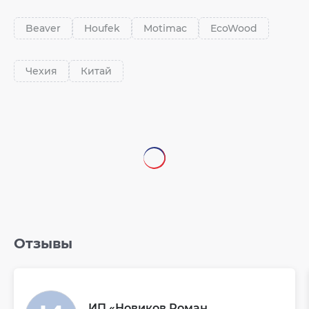
Beaver
Houfek
Motimac
EcoWood
Чехия
Китай
Отзывы
ИП «Новиков Роман