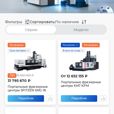
Фильтры
Сортировать:
По наличию
Серии
Модели
Распродажа
Рассрочка
Распродажа
Срок поставки
В пути на склад
-19%
39 550 000 ₽
От 12 652 155 ₽
31 795 670 ₽
Портальные фрезерные
центры KMT KPM
Портальные фрезерные
центры SPITZEN SMG-16
Подробнее
Подробнее