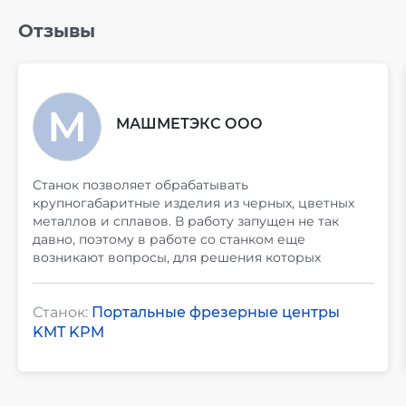
Отзывы
МАШМЕТЭКС ООО
Станок позволяет обрабатывать
крупногабаритные изделия из черных, цветных
металлов и сплавов. В работу запущен не так
давно, поэтому в работе со станком еще
возникают вопросы, для решения которых
обращаемся в гарантийную службу КАМИ.
Все характеристики оборудования соответствуют
заявленным.
Станок:
Портальные фрезерные центры
KMT KPM