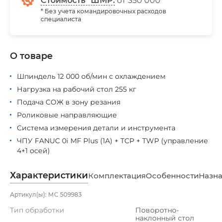
Стоимость* ШМР:
от 350 000
* Без учета командировочных расходов
специалиста
О товаре
Шпиндель 12 000 об/мин с охлаждением
Нагрузка на рабочий стол 255 кг
Подача СОЖ в зону резания
Роликовые направляющие
Система измерения детали и инструмента
ЧПУ FANUC 0i MF Plus (1A) + TCP + TWP (управление
4+1 осей)
Характеристики
Комплектация
Особенности
Назна
Артикул(ы): МС 509983
Тип обработки
Поворотно-
наклонный стол