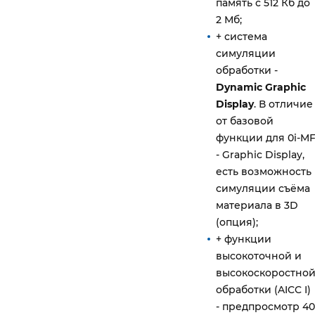
память с 512 Кб до
2 Мб;
+ система
симуляции
обработки -
Dynamic Graphic
Display
. В отличие
от базовой
функции для 0i-M
- Graphic Display,
есть возможность
симуляции съёма
материала в 3D
(опция);
+ функции
высокоточной и
высокоскоростно
обработки (AICC I)
- предпросмотр 40