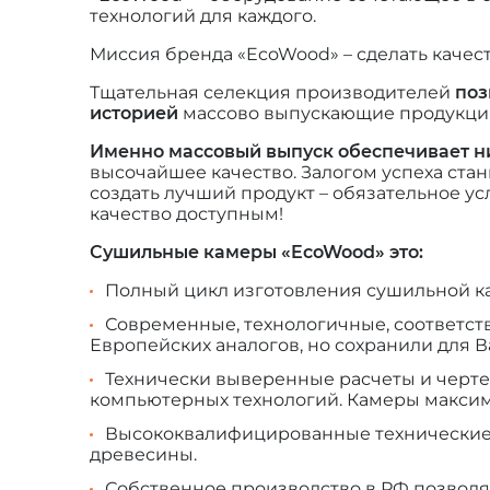
технологий для каждого.
Миссия бренда «EcoWood» – сделать каче
Тщательная селекция производителей
поз
историей
массово выпускающие продукци
Именно массовый выпуск обеспечивает н
высочайшее качество. Залогом успеха ста
создать лучший продукт – обязательное у
качество доступным!
Сушильные камеры «EcoWood» это:
Полный цикл изготовления сушильной ка
Современные, технологичные, соответст
Европейских аналогов, но сохранили для В
Технически выверенные расчеты и черт
компьютерных технологий. Камеры максим
Высококвалифицированные технические с
древесины.
Собственное производство в РФ позволя