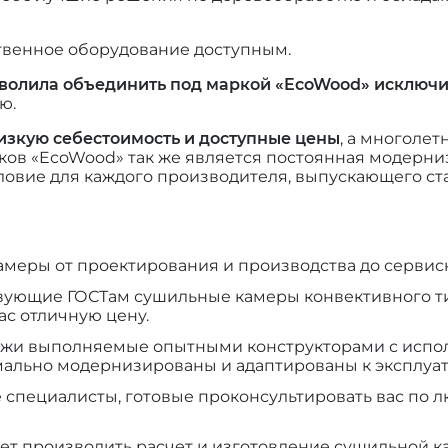
ственное оборудование доступным.
волила объединить под маркой «EcoWood» исключи
ю.
изкую себестоимость и доступные цены
, а многоле
нков «EcoWood» так же является постоянная модерн
словие для каждого производителя, выпускающего ст
меры от проектирования и производства до сервис
вующие ГОСТам сушильные камеры конвективного тип
ас отличную цену.
ежи выполняемые опытными конструкторами с испо
ально модернизированы и адаптированы к эксплуата
пециалисты, готовые проконсультировать вас по лю
ет производить расчет и изготовление сушильной к