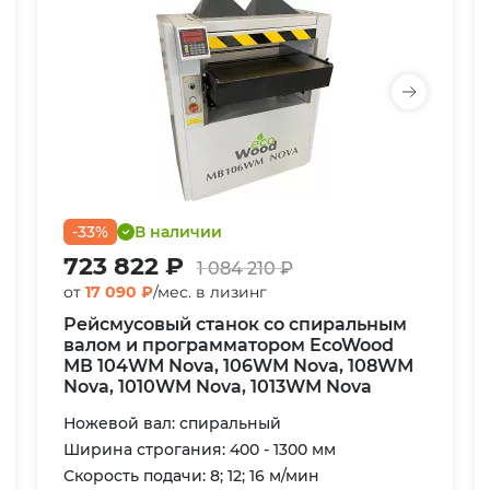
-33%
В наличии
723 822 ₽
1 084 210 ₽
от
17 090 ₽
/мес. в лизинг
Рейсмусовый станок со спиральным
валом и программатором EcoWood
МВ 104WМ Nova, 106WМ Nova, 108WМ
Nova, 1010WM Nova, 1013WМ Nova
Ножевой вал: спиральный
Ширина строгания: 400 - 1300 мм
Скорость подачи: 8; 12; 16 м/мин