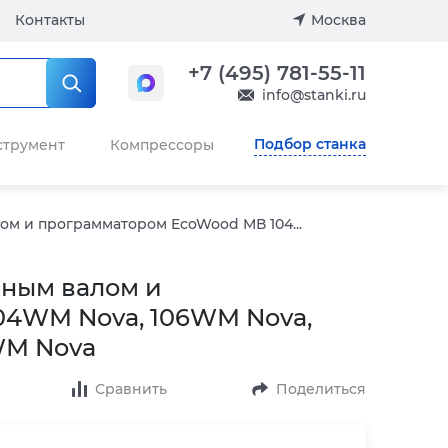
Контакты
Москва
+7 (495) 781-55-11
info@stanki.ru
Подбор станка
струмент
Компрессоры
ом и программатором EcoWood МВ 104...
ьным валом и
04WМ Nova, 106WМ Nova,
WМ Nova
Сравнить
Поделиться