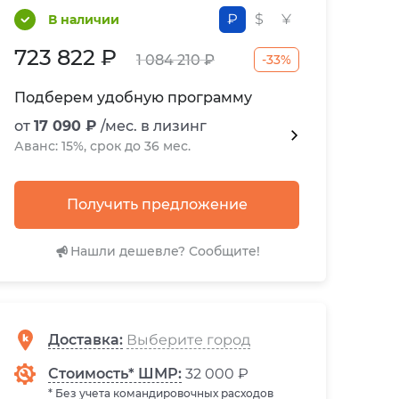
₽
$
¥
В наличии
723 822 ₽
-33%
1 084 210 ₽
Подберем удобную программу
от
17 090 ₽
/мес. в лизинг
Аванс: 15%, срок до 36 мес.
Получить предложение
Нашли дешевле? Сообщите!
Доставка
:
Стоимость* ШМР:
32 000 ₽
* Без учета командировочных расходов