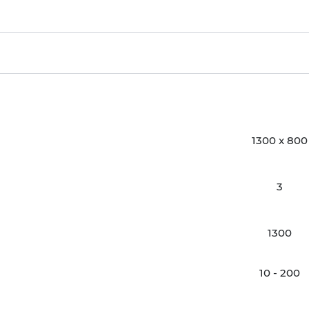
1300 x 800
3
1300
10 - 200