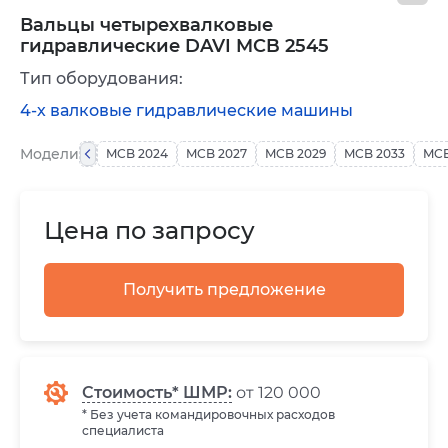
Вальцы четырехвалковые
гидравлические DAVI MCB 2545
Тип оборудования:
4-х валковые гидравлические машины
Модели
MCB 2024
MCB 2027
MCB 2029
MCB 2033
MCB
Цена по запросу
Получить предложение
Стоимость* ШМР:
от 120 000
* Без учета командировочных расходов
специалиста