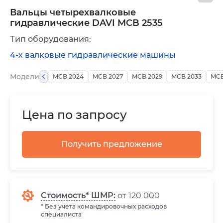
Вальцы четырехвалковые
гидравлические DAVI MCB 2535
Тип оборудования:
4-х валковые гидравлические машины
Модели
MCB 2024
MCB 2027
MCB 2029
MCB 2033
MCB
Цена по запросу
Получить предложение
Стоимость* ШМР:
от 120 000
* Без учета командировочных расходов
специалиста