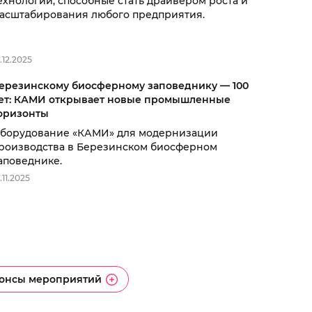
ехнологии, способные стать драйвером роста и
асштабирования любого предприятия.
.12.2025
ерезинскому биосферному заповеднику — 100
ет: КАМИ открывает новые промышленные
оризонты
борудование «КАМИ» для модернизации
роизводства в Березинском биосферном
аповеднике.
.11.2025
онсы мероприятий