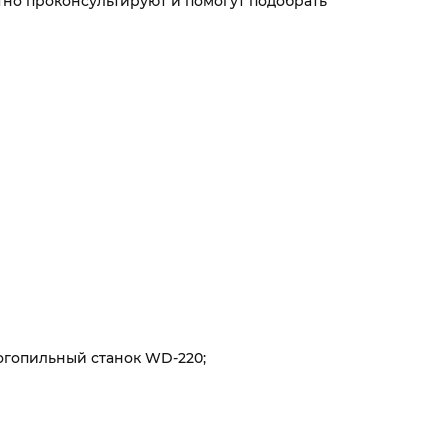
тно проконсультируют и помогут подобрать
огопильный станок WD-220;