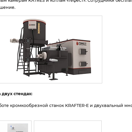
м камерам KATRES и котлам «Гефест». Сотрудники беспла
ешение.
двух стендах:
аботе кромкообрезной станок KRAFTER-E и двухвальный мн