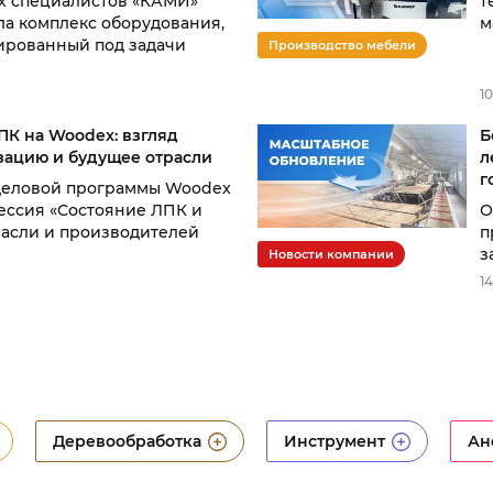
т
х специалистов «КАМИ»
м
ла комплекс оборудования,
ированный под задачи
Производство мебели
10
К на Woodex: взгляд
Б
ацию и будущее отрасли
л
г
х деловой программы Woodex
ессия «Состояние ЛПК и
О
асли и производителей
п
з
Новости компании
14
Деревообработка
Инструмент
Ан