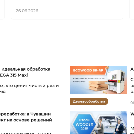
26.06.2026
: идеальная обработка
А
EGA 315 Maxi
С
х, кто ценит чистый рез и
щ
ию.
р
Деревообработка
0
реработка: в Чувашии
W
кт на основе решений
М