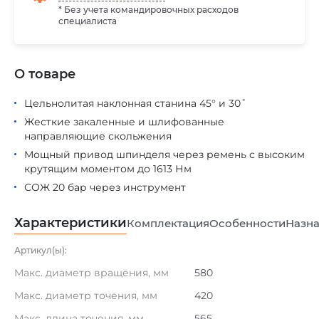
* Без учета командировочных расходов
специалиста
О товаре
Цельнолитая наклонная станина 45° и 30˚
Жесткие закаленные и шлифованные
направляющие скольжения
Мощный привод шпинделя через ремень с высоким
крутящим моментом до 1613 Нм
СОЖ 20 бар через инструмент
Характеристики
Комплектация
Особенности
Назна
Артикул(ы):
Макс. диаметр вращения, мм
580
Макс. диаметр точения, мм
420
Макс. длина точения, мм
565