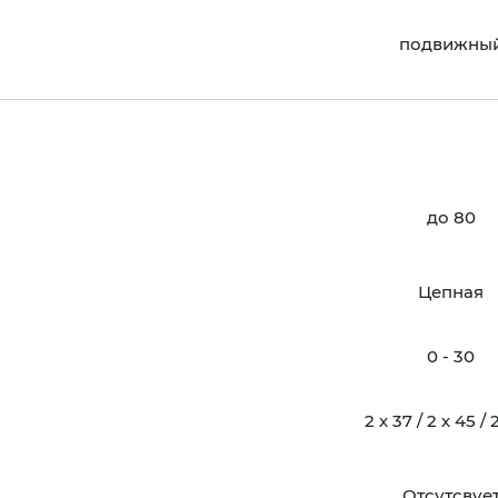
подвижны
до 80
Цепная
0 - 30
2 х 37 / 2 х 45 / 
Отсутсвуе