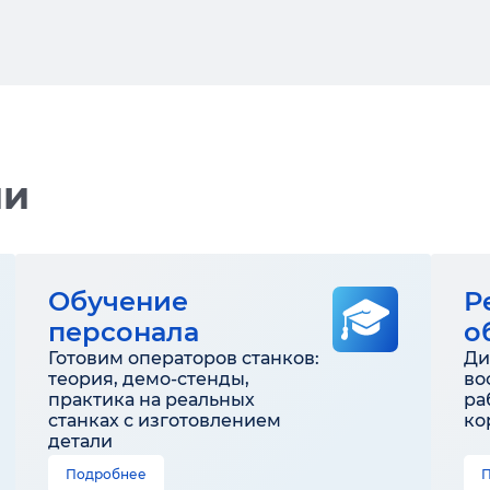
ии
Обучение
Р
персонала
о
Готовим операторов станков:
Ди
теория, демо-стенды,
во
практика на реальных
ра
станках с изготовлением
ко
детали
Подробнее