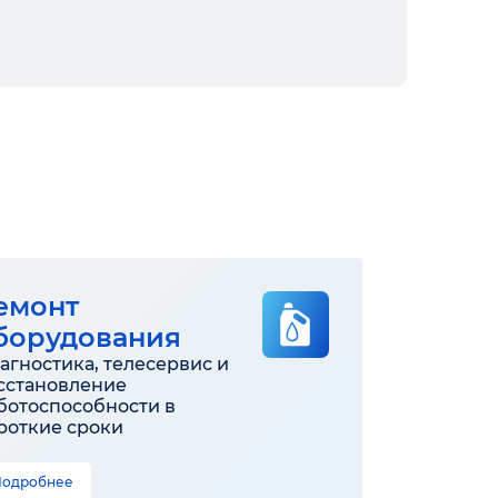
емонт
борудования
агностика, телесервис и
сстановление
ботоспособности в
роткие сроки
Подробнее