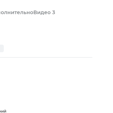
олнительно
Видео
3
ний