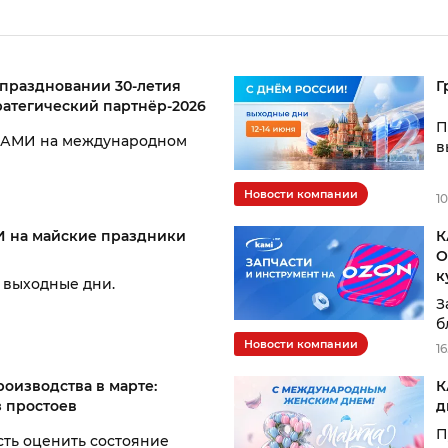
праздновании 30-летия
Г
ратегический партнёр-2026
П
КАМИ на международном
в
Новости компании
1
И на майские праздники
К
O
к
 — выходные дни.
З
б
Новости компании
1
оизводства в марте:
К
з простоев
д
П
ть оценить состояние