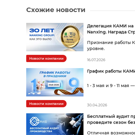
Схожие новости
Делегация КАМИ на 
Nanxing. Награда Ст
Признание работы 
уровне.
Новости компании
16.07.2026
График работы КАМ
1 - 3 мая и 9 - 11 мая
Новости компании
30.04.2026
Бесплатный аудит пр
проведите сезон бе
Отличная возможнос