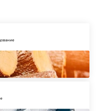
дование
ие