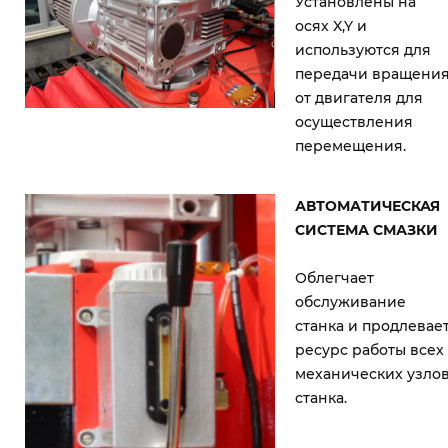
Установлены на
осях X,Y и
используются для
передачи вращени
от двигателя для
осуществления
перемещения.
АВТОМАТИЧЕСКАЯ
СИСТЕМА СМАЗКИ
Облегчает
обслуживание
станка и продлевае
ресурс работы всех
механических узло
станка.