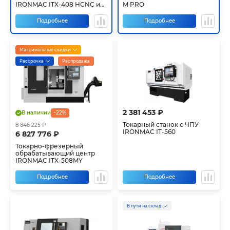
IRONMAC ITX-408 HCNC и
M PRO
ITX-510 HCNC
Подробнее
Подробнее
Максимальные скидки
Рассрочка
Распродажа
2 381 453 ₽
В наличии
-22%
Токарный станок с ЧПУ
8 846 225 ₽
IRONMAC IT-560
6 827 776 ₽
Токарно-фрезерный
обрабатывающий центр
IRONMAC ITX-508MY
Подробнее
Подробнее
В пути на склад