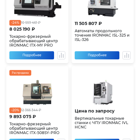
-24%
10 559 461 ₽
11 505 807 ₽
8 025 190 ₽
Автоматы продольного
точения IRONMAC ISL-325 и
Токарно-фрезерный
ISL-326
обрабатывающий центр
IRONMAC ITX-MY PRO
Подробнее
Подробнее
Распродажа
-20%
12 366 344 ₽
Цена по запросу
9 893 075 ₽
Вертикальные токарные
станки с ЧПУ IRONMAC IVL
Токарно-фрезерный
HCNC
обрабатывающий центр
IRONMAC ITX-508SY-PRO