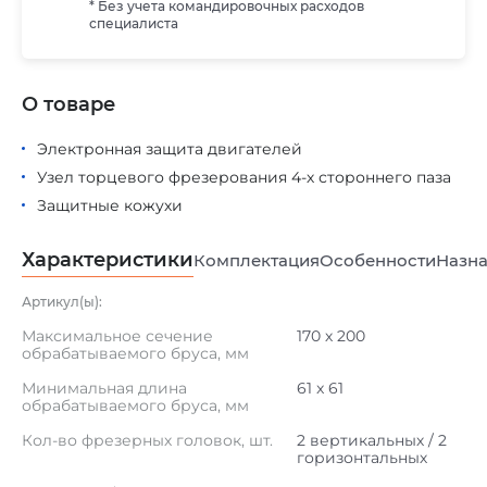
* Без учета командировочных расходов
специалиста
О товаре
Электронная защита двигателей
Узел торцевого фрезерования 4-х стороннего паза
Защитные кожухи
Характеристики
Комплектация
Особенности
Назна
Артикул(ы):
Максимальное сечение
170 х 200
обрабатываемого бруса, мм
Минимальная длина
61 x 61
обрабатываемого бруса, мм
Кол-во фрезерных головок, шт.
2 вертикальных / 2
горизонтальных