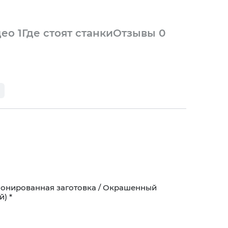
део
1
Где стоят станки
Отзывы
0
Шпонированная заготовка / Окрашенный
) *