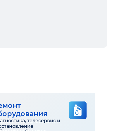
емонт
борудования
агностика, телесервис и
сстановление