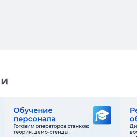
ии
Обучение
Р
персонала
о
Готовим операторов станков:
Ди
теория, демо-стенды,
во