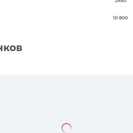
2450
10 800
нков