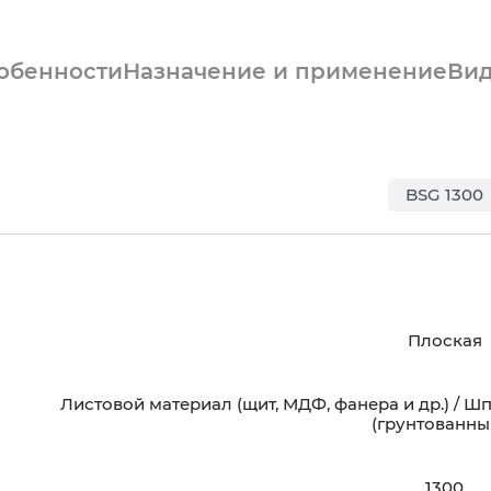
обенности
Назначение и применение
Ви
BSG 1300
Плоская
Листовой материал (щит, МДФ, фанера и др.) / 
(грунтованный
1300