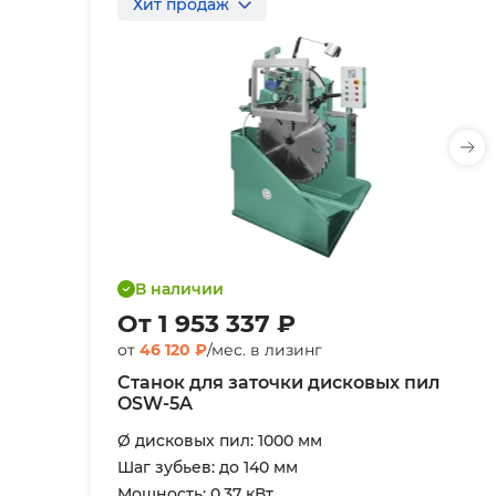
Хит продаж
В наличии
От 1 953 337 ₽
от
46 120 ₽
/мес. в лизинг
Станок для заточки дисковых пил
OSW-5A
Ø дисковых пил: 1000 мм
Шаг зубьев: до 140 мм
Мощность: 0,37 кВт