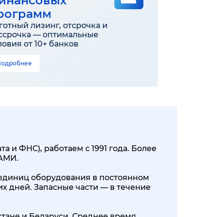
инансовых
рограмм
готный лизинг, отсрочка и
ссрочка — оптимальные
ловия от 10+ банков
Подробнее
 и ФНС), работаем с 1991 года. Более
КАМИ.
00 единиц оборудования в постоянном
их дней. Запасные части — в течение
стане и Беларуси. Среднее время