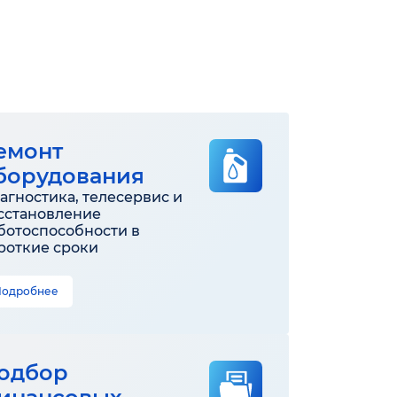
емонт
борудования
агностика, телесервис и
сстановление
ботоспособности в
роткие сроки
Подробнее
одбор