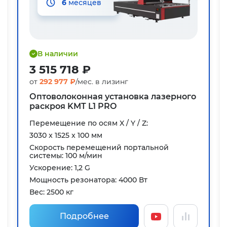
6
месяцев
В наличии
3 515 718 ₽
от
292 977 ₽
/мес. в лизинг
Оптоволоконная установка лазерного
раскроя KMT L1 PRO
Перемещение по осям X / Y / Z:
3030 x 1525 x 100 мм
Скорость перемещений портальной
системы: 100 м/мин
Ускорение: 1,2 G
Мощность резонатора: 4000 Вт
Вес: 2500 кг
Подробнее