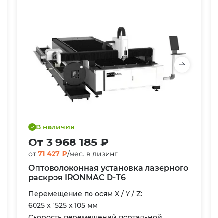
В наличии
От 3 968 185 ₽
от
71 427 ₽
/мес. в лизинг
Оптоволоконная установка лазерного
раскроя IRONMAC D-Т6
Перемещение по осям X / Y / Z:
6025 x 1525 x 105 мм
Скорость перемещений портальной