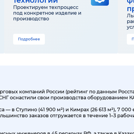
технологии
ф
п
Проектируем техпроцесс
под конкретное изделие и
Ль
производство
ра
ус
Подробнее
говых компаний России (рейтинг по данным Росстата
 СНГ оснастили свои производства оборудованием 
 — в Ступино (41 900 м²) и Кимрах (26 613 м²), 7 0
льшинство заказов отгружается в течение 1–3 рабоч
исных инженеров в 45 регионах РФ, а также в Казах