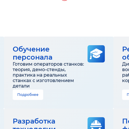
Обучение
Р
персонала
о
Готовим операторов станков:
Ди
теория, демо-стенды,
во
практика на реальных
ра
станках с изготовлением
ко
детали
Подробнее
Разработка
П