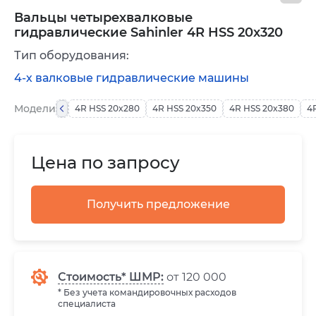
Вальцы четырехвалковые
гидравлические Sahinler 4R HSS 20x320
Тип оборудования:
4-х валковые гидравлические машины
Модели
4R HSS 20x280
4R HSS 20x350
4R HSS 20x380
4
Цена по запросу
Получить предложение
Стоимость* ШМР:
от 120 000
* Без учета командировочных расходов
специалиста