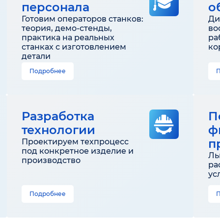
персонала
о
Готовим операторов станков:
Ди
теория, демо-стенды,
во
практика на реальных
ра
станках с изготовлением
ко
детали
Подробнее
Разработка
П
технологии
ф
п
Проектируем техпроцесс
под конкретное изделие и
Ль
производство
ра
ус
Подробнее