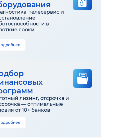
борудования
агностика, телесервис и
сстановление
ботоспособности в
роткие сроки
Подробнее
одбор
инансовых
рограмм
готный лизинг, отсрочка и
ссрочка — оптимальные
ловия от 10+ банков
Подробнее