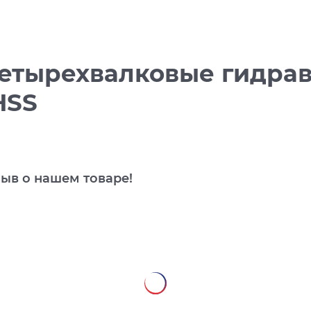
етырехвалковые гидра
HSS
зыв о нашем товаре!