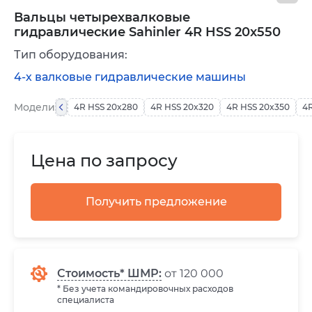
Вальцы четырехвалковые
гидравлические Sahinler 4R HSS 20x550
Тип оборудования:
4-х валковые гидравлические машины
Модели
4R HSS 20x280
4R HSS 20x320
4R HSS 20x350
4
Цена по запросу
Получить предложение
Стоимость* ШМР:
от 120 000
* Без учета командировочных расходов
специалиста