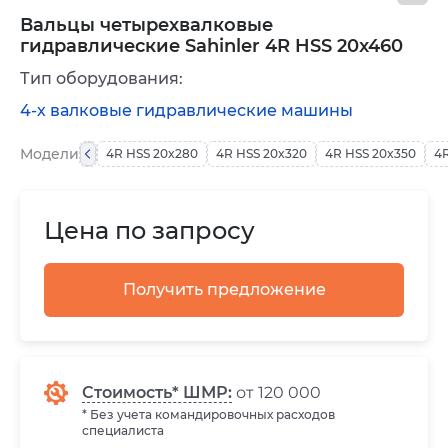
Вальцы четырехвалковые
гидравлические Sahinler 4R HSS 20x460
Тип оборудования:
4-х валковые гидравлические машины
Модели
4R HSS 20x280
4R HSS 20x320
4R HSS 20x350
4
Цена по запросу
Получить предложение
Стоимость* ШМР:
от 120 000
* Без учета командировочных расходов
специалиста