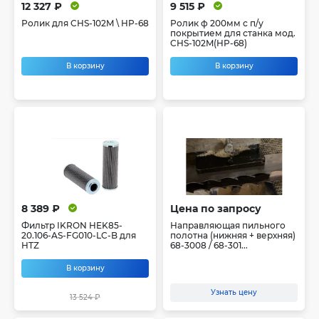
12 327 ₽
9 515 ₽
Ролик для CHS-102M \ HP-68
Ролик ф 200мм с п/у
покрытием для станка мод.
CHS-102M(HP-68)
В корзину
В корзину
8 389 ₽
Цена по запросу
Фильтр IKRON HEK85-
Направляющая пильного
20.106-AS-FG010-LC-B для
полотна (нижняя + верхняя)
HTZ
68-3008 / 68-301...
В корзину
Узнать цену
13 524 ₽