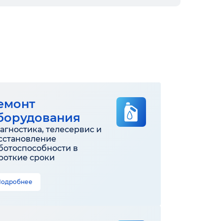
емонт
борудования
агностика, телесервис и
сстановление
ботоспособности в
роткие сроки
Подробнее