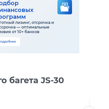
одбор
инансовых
рограмм
готный лизинг, отсрочка и
ссрочка — оптимальные
ловия от 10+ банков
Подробнее
 багета JS-30