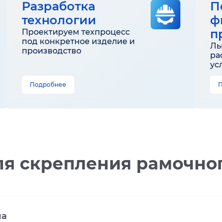
Разработка
П
технологии
ф
п
Проектируем техпроцесс
под конкретное изделие и
Ль
производство
ра
ус
Подробнее
ля скрепления рамочного
ла