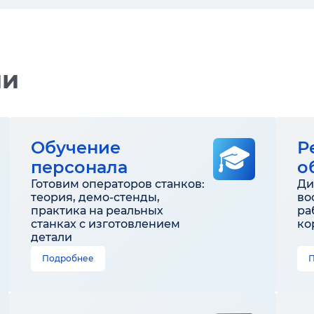
ии
Обучение
Р
персонала
о
Готовим операторов станков:
Ди
теория, демо-стенды,
во
практика на реальных
ра
станках с изготовлением
ко
детали
Подробнее