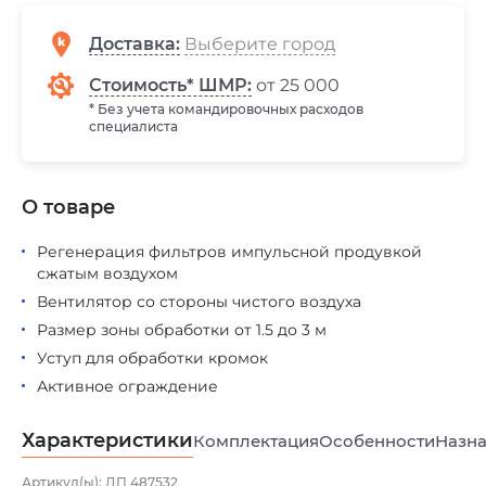
Доставка
:
Стоимость* ШМР:
от 25 000
* Без учета командировочных расходов
специалиста
О товаре
Регенерация фильтров импульсной продувкой
сжатым воздухом
Вентилятор со стороны чистого воздуха
Размер зоны обработки от 1.5 до 3 м
Уступ для обработки кромок
Активное ограждение
Характеристики
Комплектация
Особенности
Назна
Артикул(ы): ДП 487532