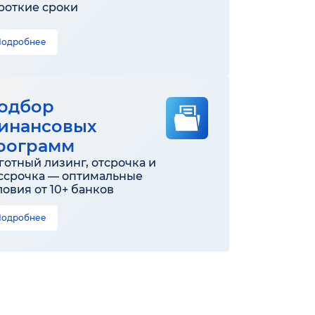
роткие сроки
Подробнее
одбор
инансовых
рограмм
готный лизинг, отсрочка и
ссрочка — оптимальные
ловия от 10+ банков
Подробнее