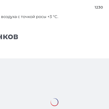
1230
оздуха с точкой росы +3 °C.
нков