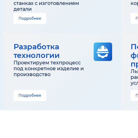
станках с изготовлением
ко
детали
Подробнее
Разработка
П
технологии
ф
п
Проектируем техпроцесс
под конкретное изделие и
Ль
производство
ра
ус
Подробнее