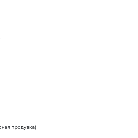
5
р
сная продувка)