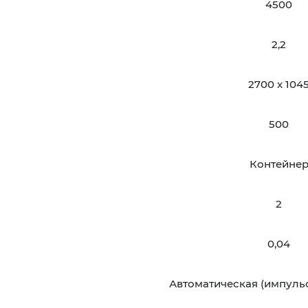
4500
2,2
2700 x 104
500
Контейне
2
0,04
Автоматическая (импуль