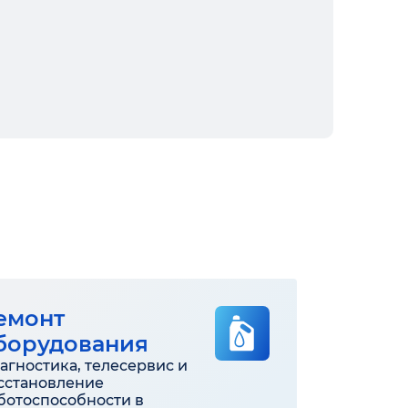
емонт
борудования
агностика, телесервис и
сстановление
ботоспособности в