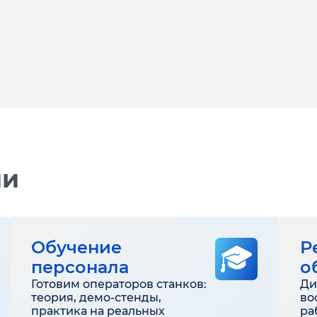
ии
Обучение
Р
персонала
о
Готовим операторов станков:
Ди
теория, демо-стенды,
во
практика на реальных
ра