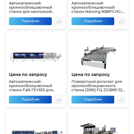
Автоматический
Автоматический
кромкооблицовочный
кромкооблицовочный
станок для наклонной
станок Nanxing NB8PCHG-
кромки Nanxing NB5XЕ
PC
Подробнее
Подробнее
Цена по запросу
Цена по запросу
Автоматический
Поворотный рольганг для
кромкооблицовочный
кромкооблицовочного
станок Falit FEY655 для
станка (JS90) FQ-ZXJB90 S2L
софтформинга
и FQ-ZXJB90 L2S
Подробнее
Подробнее