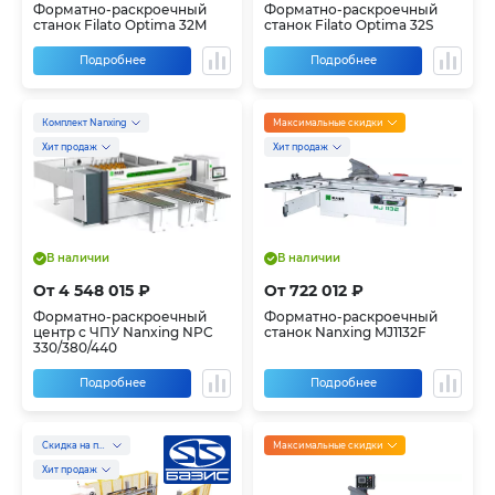
Форматно-раскроечный
Форматно-раскроечный
станок Filato Optima 32M
станок Filato Optima 32S
Подробнее
Подробнее
Комплект Nanxing
Максимальные скидки
Хит продаж
Хит продаж
В наличии
В наличии
От 4 548 015 ₽
От 722 012 ₽
Форматно-раскроечный
Форматно-раскроечный
центр с ЧПУ Nanxing NPC
станок Nanxing MJ1132F
330/380/440
Подробнее
Подробнее
Скидка на предзаказ
Максимальные скидки
Хит продаж