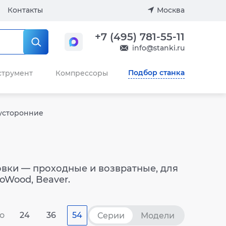
Контакты
Москва
+7 (495) 781-55-11
info@stanki.ru
Подбор станка
струмент
Компрессоры
усторонние
вки — проходные и возвратные, для
oWood, Beaver.
о
24
36
54
Серии
Модели