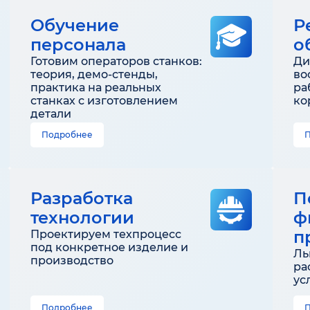
Обучение
Р
персонала
о
Готовим операторов станков:
Ди
теория, демо-стенды,
во
практика на реальных
ра
станках с изготовлением
ко
детали
Подробнее
Разработка
П
технологии
ф
п
Проектируем техпроцесс
под конкретное изделие и
Ль
производство
ра
ус
Подробнее