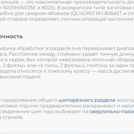
 концов — это максимальная производительность дл
6025M/6025E и 802S). В возвратном типе заготовка
удобно для средних объёмов (QUADRO RH 826AST и ст
й стороне определяет, сколько операций выполняетс
очность
ина обработки: в разделе она перекрывает диапазон 
аса. Расстояние между стойками задаёт точную дли
 в серии, без которой невозможна поточная сборка.
 2 фрезы» или «4 пилы, 2 фрезы»), поэтому за один п
здела относятся к тяжёлому классу — масса достигае
 высокой подаче.
е продолжение общего
шипорезного раздела
: если
аготовки под них предварительно раскраивают и кал
де соединение шип-паз) выбирают на
сверлильно-пазо
 станков.