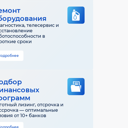
емонт
борудования
агностика, телесервис и
сстановление
ботоспособности в
роткие сроки
Подробнее
одбор
инансовых
рограмм
готный лизинг, отсрочка и
ссрочка — оптимальные
ловия от 10+ банков
Подробнее