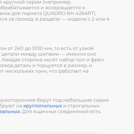
я крупной серии (например,
 обрабатывается и возвращается к
анок для паркета QUADRO RH 426ART).
я за проход: в разделе — модели с 2 или 4
от 240 до 3100 мм, то есть от узкой
ну детали между шипами — именно оно
 Каждая сторона несёт набор пил и фрез
роход деталь и торцуется в размер, и
т нескольких тонн, что работает на
 односторонние берут под небольшие серии
ибруют на
круглопильных
и строгальных
вальных
. Для ящичных соединений есть