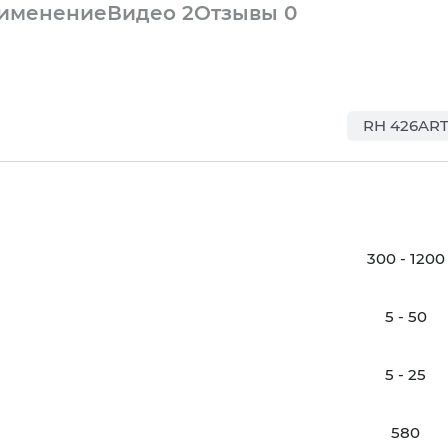
рименение
Видео
2
Отзывы
0
RH 426AR
300 - 1200
5 - 50
5 - 25
580