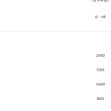
1,5 x 4 шт.
0 - 45
2150
1120
1400
820