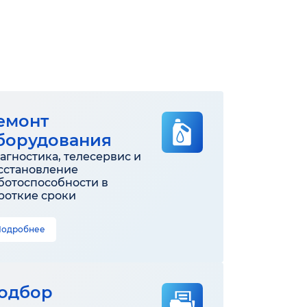
емонт
борудования
агностика, телесервис и
сстановление
ботоспособности в
роткие сроки
Подробнее
одбор