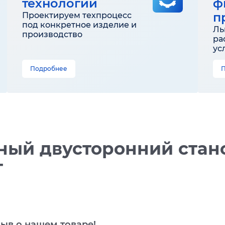
технологии
ф
п
Проектируем техпроцесс
под конкретное изделие и
Ль
производство
ра
ус
Подробнее
ый двусторонний стано
T
зыв о нашем товаре!