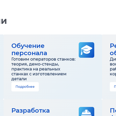
ии
Обучение
Р
персонала
о
Готовим операторов станков:
Ди
теория, демо-стенды,
во
практика на реальных
ра
станках с изготовлением
ко
детали
Подробнее
Разработка
П