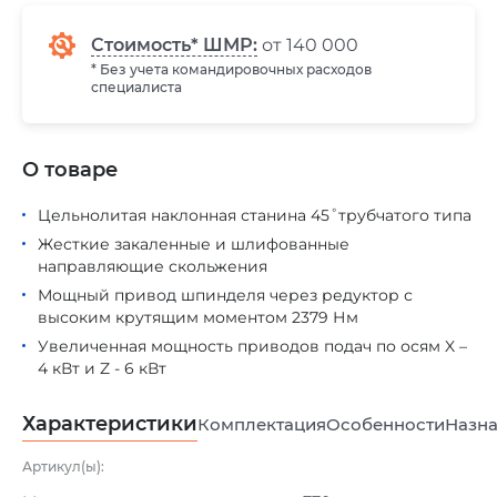
Стоимость* ШМР:
от 140 000
* Без учета командировочных расходов
специалиста
О товаре
Цельнолитая наклонная станина 45˚трубчатого типа
Жесткие закаленные и шлифованные
направляющие скольжения
Мощный привод шпинделя через редуктор с
высоким крутящим моментом 2379 Нм
Увеличенная мощность приводов подач по осям X –
4 кВт и Z - 6 кВт
Характеристики
Комплектация
Особенности
Назна
Артикул(ы):