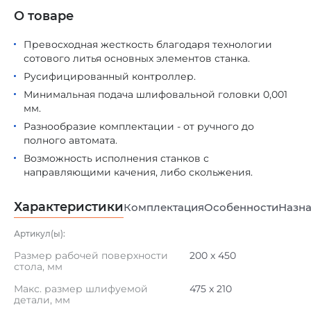
О товаре
Превосходная жесткость благодаря технологии
сотового литья основных элементов станка.
Русифицированный контроллер.
Минимальная подача шлифовальной головки 0,001
мм.
Разнообразие комплектации - от ручного до
полного автомата.
Возможность исполнения станков с
направляющими качения, либо скольжения.
Характеристики
Комплектация
Особенности
Назна
Артикул(ы):
Размер рабочей поверхности
200 x 450
стола, мм
Макс. размер шлифуемой
475 x 210
детали, мм