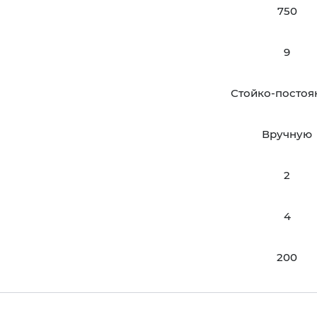
750
9
Стойко-посто
Вручную
2
4
200