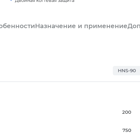
Двойная когтевая защита
обенности
Назначение и применение
Доп
HNS-90
200
750