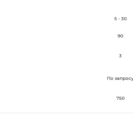
5 - 30
90
3
По запрос
750