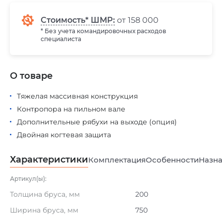
Стоимость* ШМР:
от 158 000
* Без учета командировочных расходов
специалиста
О товаре
Тяжелая массивная конструкция
Контропора на пильном вале
Дополнительные рябухи на выходе (опция)
Двойная когтевая защита
Характеристики
Комплектация
Особенности
Назна
Артикул(ы):
Толщина бруса, мм
200
Ширина бруса, мм
750