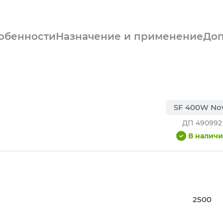
обенности
Назначение и применение
Доп
SF 400W No
ДП 490992
В налич
2500