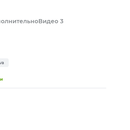
олнительно
Видео
3
va
ии