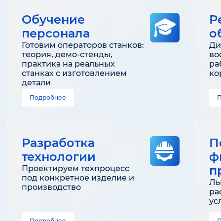
Обучение
Р
персонала
о
Готовим операторов станков:
Ди
теория, демо-стенды,
во
практика на реальных
ра
станках с изготовлением
ко
детали
Подробнее
Разработка
П
технологии
ф
п
Проектируем техпроцесс
под конкретное изделие и
Ль
производство
ра
ус
Подробнее