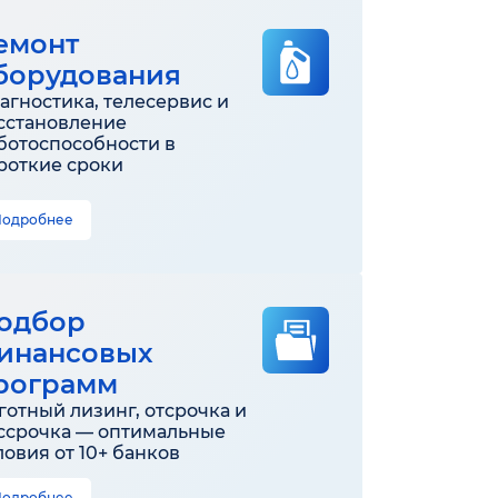
емонт
борудования
агностика, телесервис и
сстановление
ботоспособности в
роткие сроки
Подробнее
одбор
инансовых
рограмм
готный лизинг, отсрочка и
ссрочка — оптимальные
ловия от 10+ банков
Подробнее