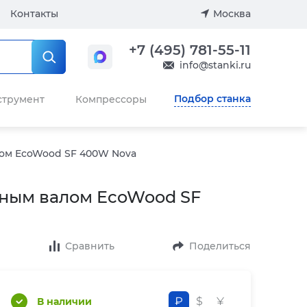
Контакты
Москва
+7 (495) 781-55-11
info@stanki.ru
Подбор станка
струмент
Компрессоры
лом EcoWood SF 400W Nova
ьным валом EcoWood SF
Сравнить
Поделиться
₽
$
¥
В наличии