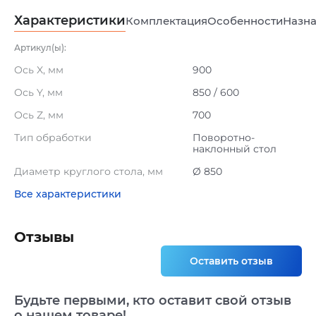
Характеристики
Комплектация
Особенности
Назна
Артикул(ы):
Ось X, мм
900
Ось Y, мм
850 / 600
Ось Z, мм
700
Тип обработки
Поворотно-
наклонный стол
Диаметр круглого стола, мм
Ø 850
Все характеристики
Отзывы
Оставить отзыв
Будьте первыми, кто оставит свой отзыв
о нашем товаре!