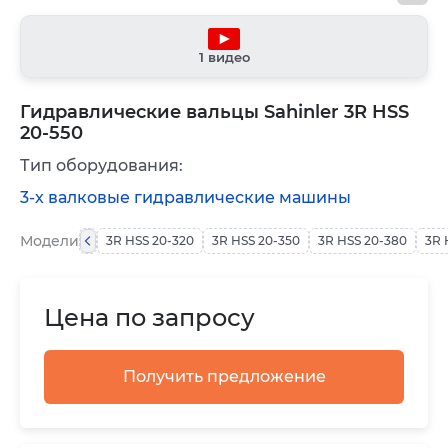
1 видео
Гидравлические вальцы Sahinler 3R HSS
20-550
Тип оборудования:
3-х валковые гидравлические машины
Модели
3R HSS 20-320
3R HSS 20-350
3R HSS 20-380
3R 
Цена по запросу
Получить предложение