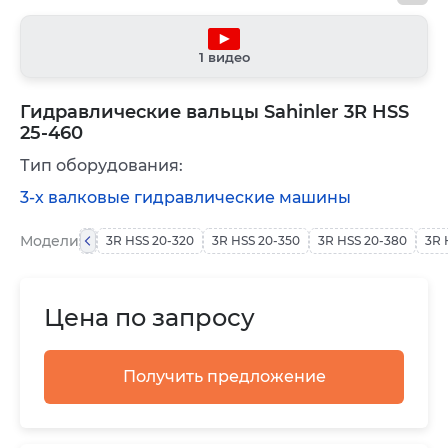
1 видео
Гидравлические вальцы Sahinler 3R HSS
25-460
Тип оборудования:
3-х валковые гидравлические машины
Модели
3R HSS 20-320
3R HSS 20-350
3R HSS 20-380
3R 
Цена по запросу
Получить предложение