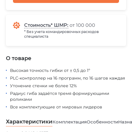
Стоимость* ШМР:
от 100 000
* Без учета командировочных расходов
специалиста
О товаре
Высокая точность гибки от ± 0,5 до 1º
PLC-контроллер на 16 программ, по 16 шагов каждая
Утонение стенки не более 12%
Радиус гиба задаётся тремя формирующими
роликами
Все комплектующие от мировых лидеров
Характеристики
Комплектация
Особенности
Назна