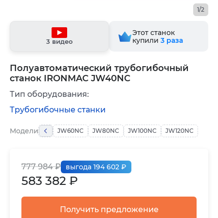
1/2
Этот станок
купили
3
раза
3 видео
Полуавтоматический трубогибочный
станок IRONMAC JW40NC
Тип оборудования:
Трубогибочные станки
Модели
JW60NC
JW80NC
JW100NC
JW120NC
777 984 ₽
выгода 194 602 ₽
583 382 ₽
Получить предложение