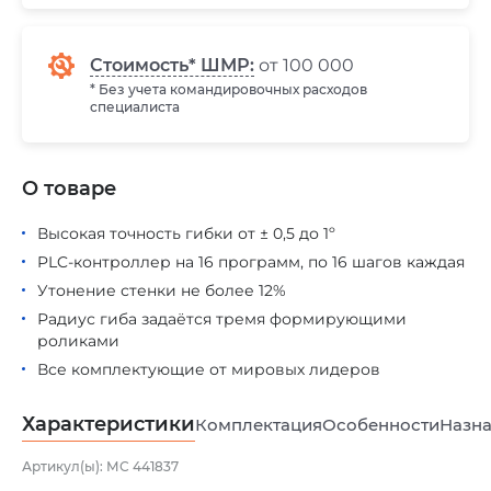
Стоимость* ШМР:
от 100 000
* Без учета командировочных расходов
специалиста
О товаре
Высокая точность гибки от ± 0,5 до 1º
PLC-контроллер на 16 программ, по 16 шагов каждая
Утонение стенки не более 12%
Радиус гиба задаётся тремя формирующими
роликами
Все комплектующие от мировых лидеров
Характеристики
Комплектация
Особенности
Назна
Артикул(ы): МС 441837