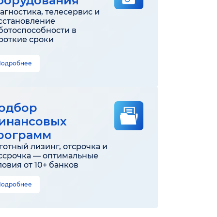
борудования
агностика, телесервис и
сстановление
ботоспособности в
роткие сроки
Подробнее
одбор
инансовых
рограмм
готный лизинг, отсрочка и
ссрочка — оптимальные
ловия от 10+ банков
Подробнее