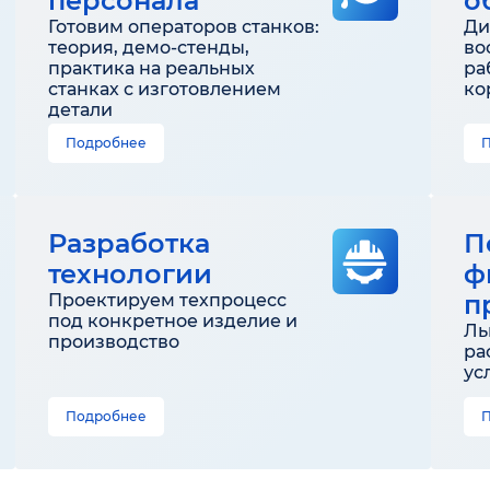
персонала
о
Готовим операторов станков:
Ди
теория, демо-стенды,
во
практика на реальных
ра
станках с изготовлением
ко
детали
Подробнее
Разработка
П
технологии
ф
п
Проектируем техпроцесс
под конкретное изделие и
Ль
производство
ра
ус
Подробнее