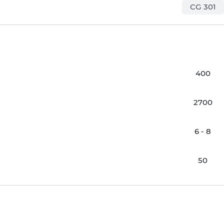
CG 301
400
2700
6 - 8
50