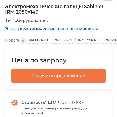
Электромеханические вальцы Sahinler
IRM 2050x140
Тип оборудования:
Электромеханические валковые машины
Модели
IRM 1050x110
IRM 1050x130
IRM 1270x120
IRM 127
Цена по запросу
Получить предложение
Стоимость* ШМР:
от 40 000
* Без учета командировочных расходов
специалиста