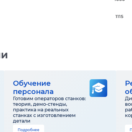
1115
ии
Обучение
Р
персонала
о
Готовим операторов станков:
Ди
теория, демо-стенды,
во
практика на реальных
ра
станках с изготовлением
ко
детали
Подробнее