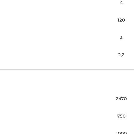
4
120
3
2,2
2470
750
1000