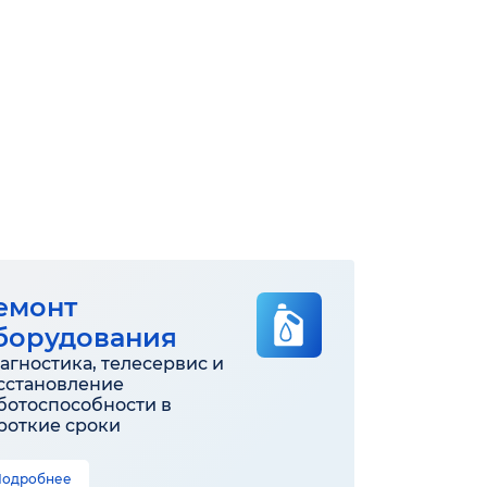
емонт
борудования
агностика, телесервис и
сстановление
ботоспособности в
роткие сроки
Подробнее