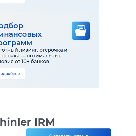
одбор
инансовых
рограмм
готный лизинг, отсрочка и
ссрочка — оптимальные
ловия от 10+ банков
Подробнее
inler IRM