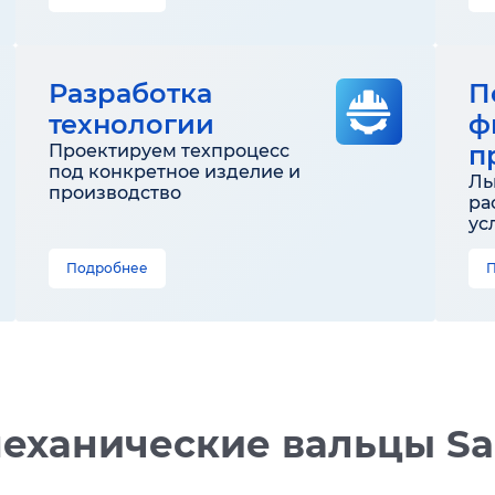
Разработка
П
технологии
ф
п
Проектируем техпроцесс
под конкретное изделие и
Ль
производство
ра
ус
Подробнее
еханические вальцы Sah