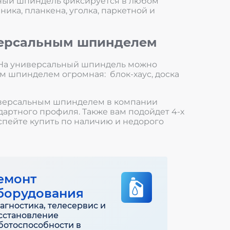
ьный шпиндель фиксируется в любом
ика, планкена, уголка, паркетной и
иверсальным шпинделем
 На универсальный шпиндель можно
м шпинделем огромная: блок-хаус, доска
универсальным шпинделем в компании
артного профиля. Также вам подойдет 4-х
спейте купить по наличию и недорого
емонт
борудования
агностика, телесервис и
сстановление
ботоспособности в