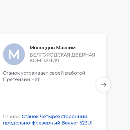
Молодцов Максим
БЕЛГОРОДСКАЯ ДВЕРНАЯ
КОМПАНИЯ
Станок устраивает своей работой.
Стои
Претензий нет.
посл
рабо
тиш
посл
свои
заго
Станок:
Станок четырехсторонний
Стан
хор
продольно-фрезерный Beaver 523UI
про