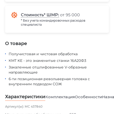
Стоимость* ШМР:
от 95 000
* Без учета командировочных расходов
специалиста
О товаре
Получистовая и чистовая обработка
КМТ KE - это знаменитые станки 16А20Ф3
Закаленные отшлифованные V-образные
направляющие
6-ти позиционная револьверная головка с
внутренним подводом СОЖ
Характеристики
Комплектация
Особенности
Назна
Артикул(ы): МС 457840