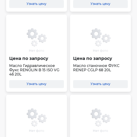
Узнать цену
Узнать цену
Цена по запросу
Цена по запросу
Масло Гидравлическое
Масло станочное ФУКС
Фукс RENOLIN B 15 ISO VG
RENEP CGLP 68 20L
46 20L
Узнать цену
Узнать цену