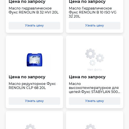
Цена по запросу
Цена по запросу
Масло гидравлическое
Масло Гидравлическое
Фукс RENOLIN B 32 HVI 20L
Фукс RENOLIN B 10 ISO VG
32 20L
Узнать цену
Узнать цену
Цена по запросу
Цена по запросу
Масло редукторное Фукс
Масло
RENOLIN CLP 68 20L
высокотемпературное для
цепей Фукс STABYLAN 5001
5 л
Узнать цену
Узнать цену