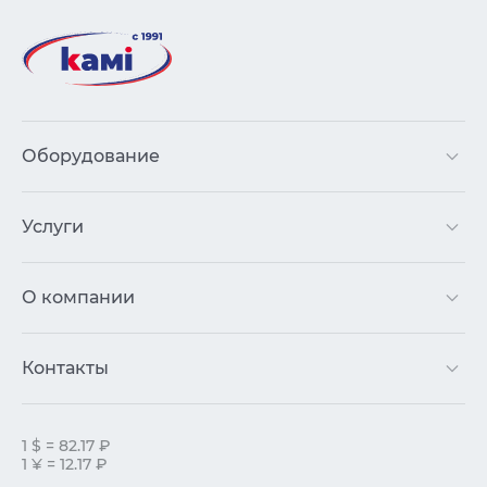
Оборудование
Услуги
О компании
Контакты
1 $ = 82.17 ₽
1 ¥ = 12.17 ₽