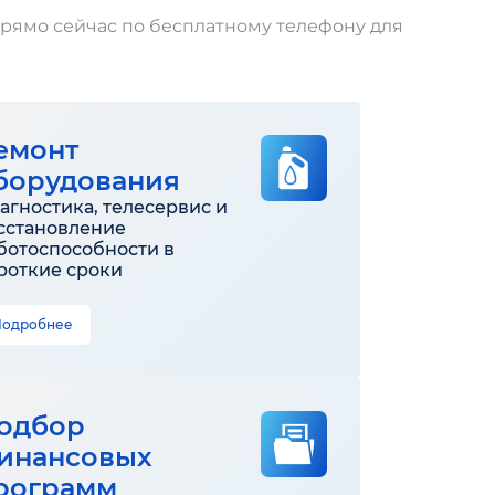
прямо сейчас по бесплатному телефону для
емонт
борудования
агностика, телесервис и
сстановление
ботоспособности в
роткие сроки
Подробнее
одбор
инансовых
рограмм